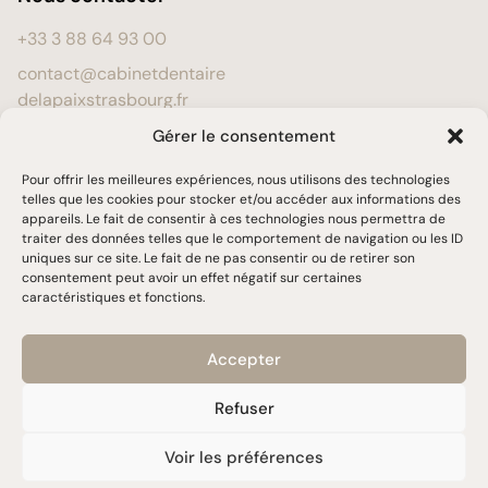
+33 3 88 64 93 00
contact@cabinetdentaire
delapaixstrasbourg.fr
24 avenue de la Paix,
Gérer le consentement
67000 STRASBOURG
Pour offrir les meilleures expériences, nous utilisons des technologies
(RDC, accès PMR)
telles que les cookies pour stocker et/ou accéder aux informations des
appareils. Le fait de consentir à ces technologies nous permettra de
Prendre rendez-vous
traiter des données telles que le comportement de navigation ou les ID
Horaires
Langues
uniques sur ce site. Le fait de ne pas consentir ou de retirer son
consentement peut avoir un effet négatif sur certaines
caractéristiques et fonctions.
Lundi – vendredi
Français
8h45 – 12h45 / 13h30 – 18h
English
Accepter
Samedi
8h45 – 12h45
Refuser
© 2026 Tous droits réservés
Réalisé par
Valentin Westermeyer
Politique de confidentialité
Mentions légales
Politique de cookie
Voir les préférences