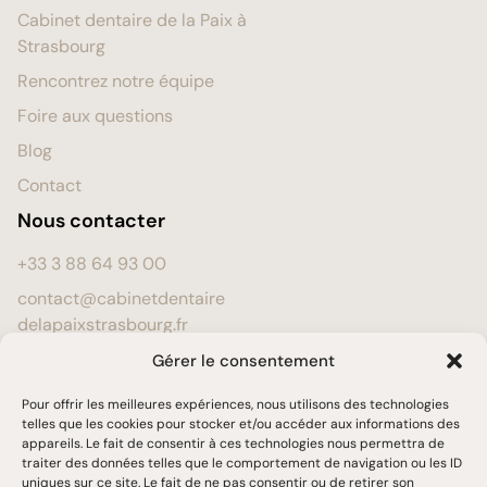
Cabinet dentaire de la Paix à
Strasbourg
Rencontrez notre équipe
Foire aux questions
Blog
Contact
Nous contacter
+33 3 88 64 93 00
contact@cabinetdentaire
delapaixstrasbourg.fr
24 avenue de la Paix,
Gérer le consentement
67000 STRASBOURG
Pour offrir les meilleures expériences, nous utilisons des technologies
(RDC, accès PMR)
telles que les cookies pour stocker et/ou accéder aux informations des
appareils. Le fait de consentir à ces technologies nous permettra de
Prendre rendez-vous
traiter des données telles que le comportement de navigation ou les ID
Horaires
Langues
uniques sur ce site. Le fait de ne pas consentir ou de retirer son